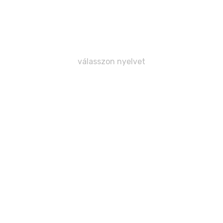
. Cséfalvay
válasszon nyelvet